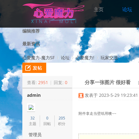
主页
论坛
编辑推荐
最新资讯
心愛魔力-魔力SF
论坛
心爱魔力!
玩家交流
查看:
2951
|
回复:
0
分享一张图片 很好看
>
›
›
admin
发表于 2023-5-29 19:23:41
附件拿走当壁纸用噢~~
32
0
205
主题
回帖
积分
管理员