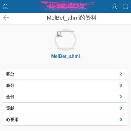
MelBet_ahmi的资料
MelBet_ahmi
积分
2
积分
0
金钱
2
贡献
0
心爱币
0