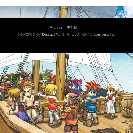
Archiver
手机版
Powered by
X3.4
© 2001-2015
Discuz!
Comsenz Inc.