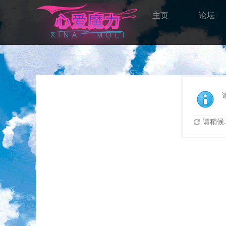
主页
论坛
请稍候..