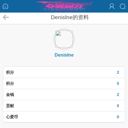
Denislne的资料
Denislne
积分
2
积分
0
金钱
2
贡献
0
心爱币
0