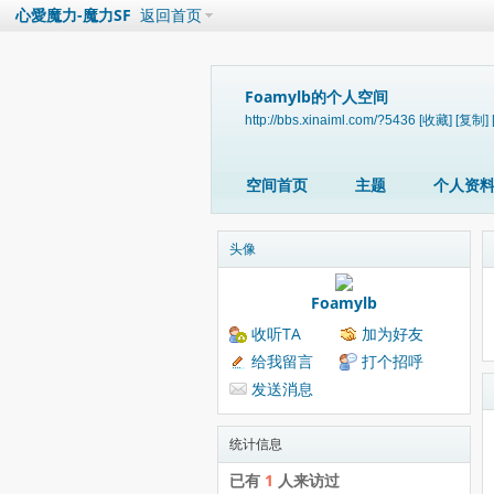
心愛魔力-魔力SF
返回首页
Foamylb的个人空间
http://bbs.xinaiml.com/?5436
[收藏]
[复制]
空间首页
主题
个人资
头像
Foamylb
收听TA
加为好友
给我留言
打个招呼
发送消息
统计信息
已有
1
人来访过