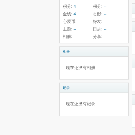
积分:
4
积分:
--
金钱:
4
贡献:
--
心爱币:
--
好友:
--
主题:
--
日志:
--
相册:
--
分享:
--
相册
现在还没有相册
记录
现在还没有记录