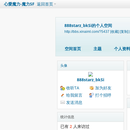
心愛魔力-魔力SF
返回首页
888starz_bkSi的个人空间
http://bbs.xinaiml.com/?5437
[收藏]
[复制]
空间首页
主题
个人资
头像
888starz_bkSi
收听TA
加为好友
给我留言
打个招呼
发送消息
统计信息
已有
2
人来访过