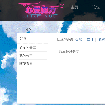
主页
论坛
分享
分享
按类型查看:
全部
|
网址
|
视
好友的分享
心
›
现在还没分享
我的分享
随便看看
愛