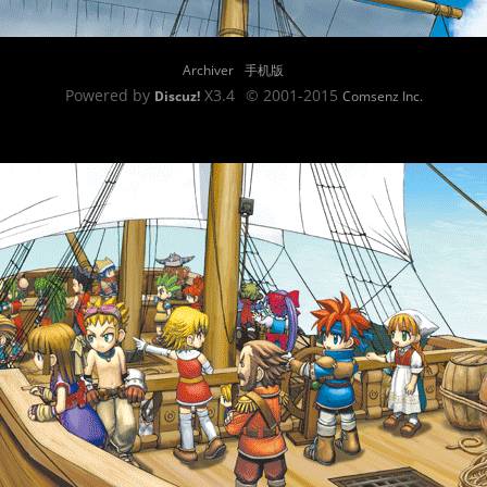
Archiver
手机版
Powered by
X3.4
© 2001-2015
Discuz!
Comsenz Inc.