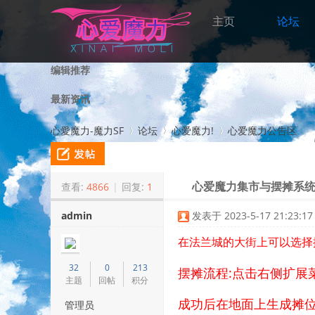
主页
论坛
编辑推荐
最新资讯
心愛魔力-魔力SF
论坛
心爱魔力!
心爱魔力公告区
查看:
4866
|
回复:
1
心爱魔力集市与摆摊系
>
›
›
admin
发表于 2023-5-17 21:23:17
在法兰城的大街上可以选择摆
32
0
213
摆摊流程:点击右侧扩展菜
主题
回帖
积分
成功后在地面上生成摊位
管理员