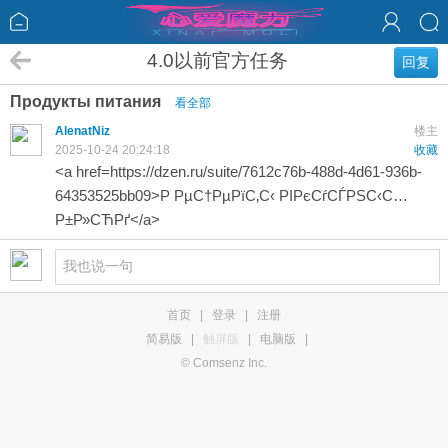
4.0以前官方任务
回复
Продукты питания
看全部
AlenatNiz
楼主
2025-10-24 20:24:18
收藏
<a href=https://dzen.ru/suite/7612c76b-488d-4d61-936b-
64353525bb09>Р РµС†РµРїС‚С‹ РІРєСѓСЃРЅС‹С…
Р±Р»СЋРґ</a>
首页
|
登录
|
注册
简易版
|
触屏版
|
电脑版
|
© Comsenz Inc.