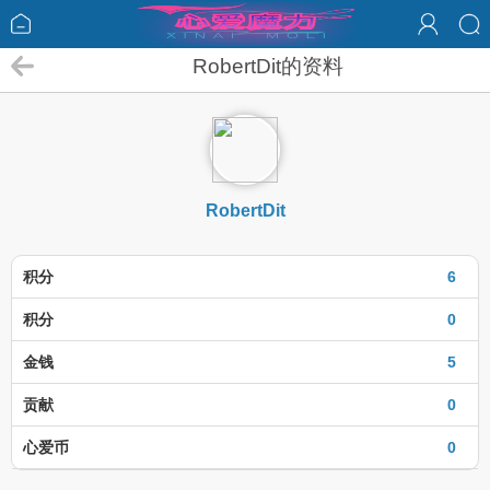
RobertDit的资料
RobertDit
积分
6
积分
0
金钱
5
贡献
0
心爱币
0