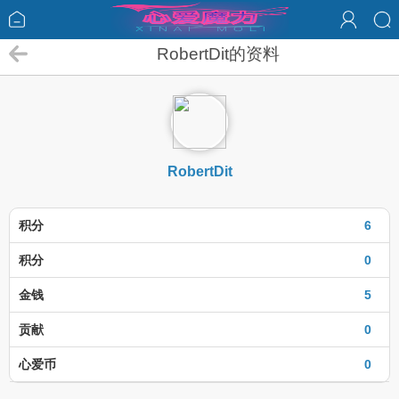
RobertDit的资料
RobertDit
积分
6
积分
0
金钱
5
贡献
0
心爱币
0