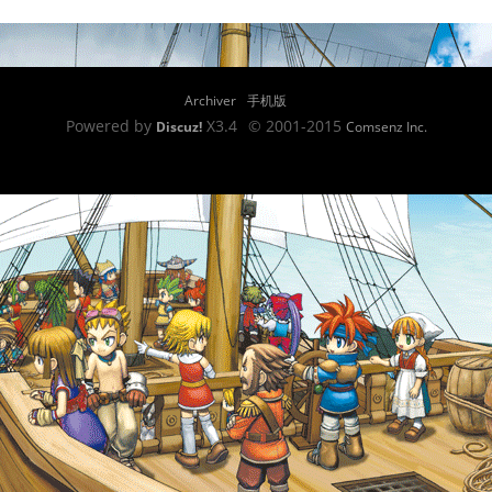
Archiver
手机版
Powered by
X3.4
© 2001-2015
Discuz!
Comsenz Inc.