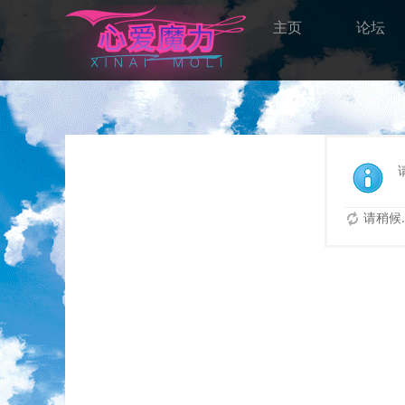
主页
论坛
请稍候..