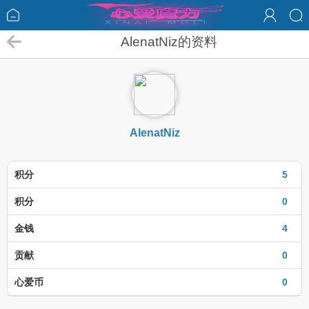
AlenatNiz的资料
AlenatNiz
积分
5
积分
0
金钱
4
贡献
0
心爱币
0