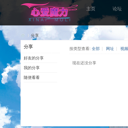
主页
论坛
分享
分享
按类型查看:
全部
|
网址
|
视
好友的分享
心
›
现在还没分享
我的分享
随便看看
愛