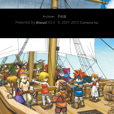
Archiver
手机版
Powered by
X3.4
© 2001-2015
Discuz!
Comsenz Inc.