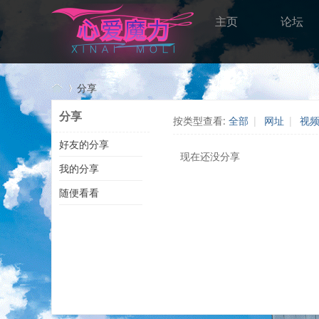
主页
论坛
分享
分享
按类型查看:
全部
|
网址
|
视
好友的分享
心
›
现在还没分享
我的分享
随便看看
愛