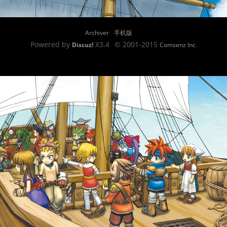
Archiver
手机版
Powered by
X3.4
© 2001-2015
Discuz!
Comsenz Inc.