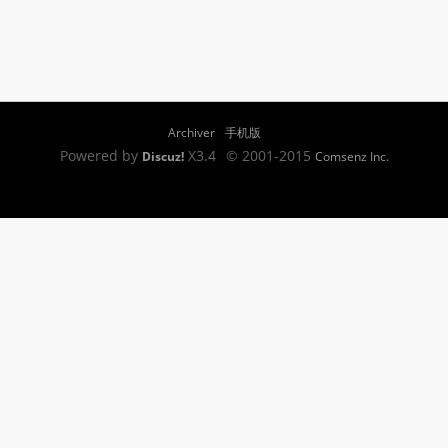
Archiver
手机版
Powered by
X3.4
© 2001-2015
Discuz!
Comsenz Inc.