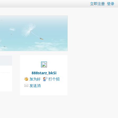
立即注册
登录
888starz_bkSi
加为好
打个招
友
呼
发送消
息