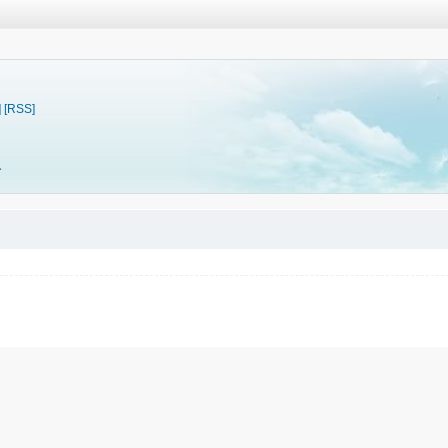
]
[RSS]
料