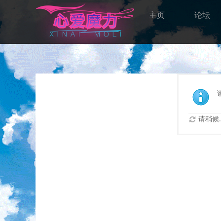
主页
论坛
请稍候..