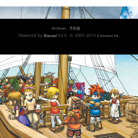
Archiver
手机版
Powered by
X3.4
© 2001-2015
Discuz!
Comsenz Inc.