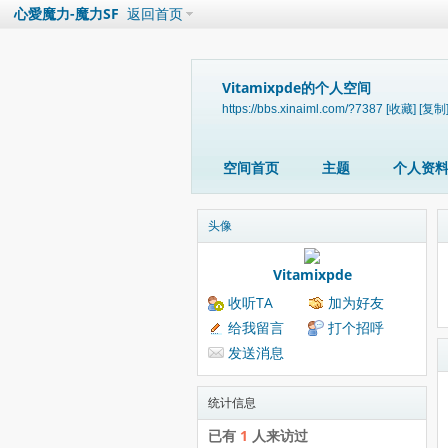
心愛魔力-魔力SF
返回首页
Vitamixpde的个人空间
https://bbs.xinaiml.com/?7387
[收藏]
[复制
空间首页
主题
个人资
头像
Vitamixpde
收听TA
加为好友
给我留言
打个招呼
发送消息
统计信息
已有
1
人来访过