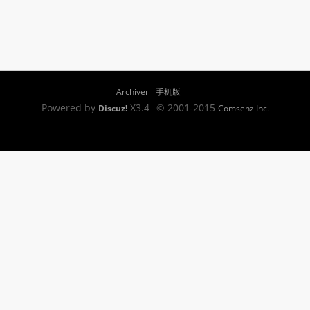
Archiver
手机版
Powered by
X3.4
© 2001-2015
Discuz!
Comsenz Inc.