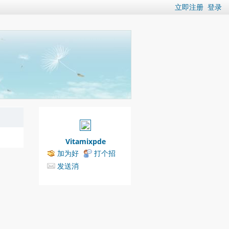
立即注册
登录
Vitamixpde
加为好
打个招
友
呼
发送消
息