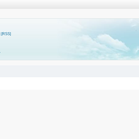
]
[RSS]
料