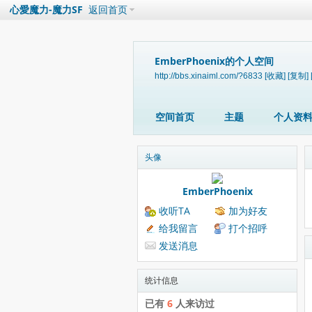
心愛魔力-魔力SF
返回首页
EmberPhoenix的个人空间
http://bbs.xinaiml.com/?6833
[收藏]
[复制]
空间首页
主题
个人资
头像
EmberPhoenix
收听TA
加为好友
给我留言
打个招呼
发送消息
统计信息
已有
6
人来访过