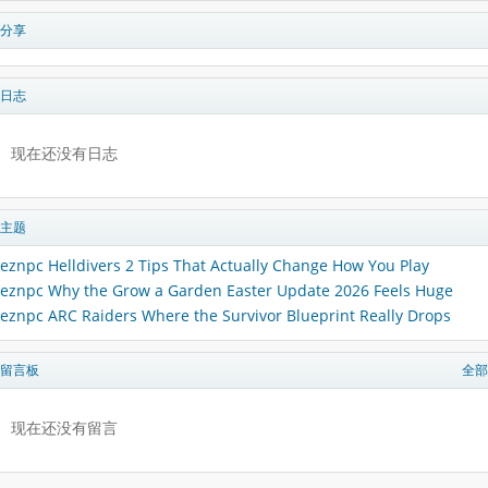
分享
日志
现在还没有日志
主题
eznpc Helldivers 2 Tips That Actually Change How You Play
eznpc Why the Grow a Garden Easter Update 2026 Feels Huge
eznpc ARC Raiders Where the Survivor Blueprint Really Drops
留言板
全部
现在还没有留言