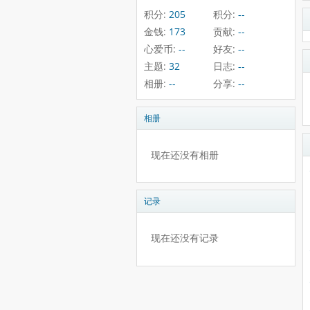
积分:
205
积分:
--
金钱:
173
贡献:
--
心爱币:
--
好友:
--
主题:
32
日志:
--
相册:
--
分享:
--
相册
现在还没有相册
记录
现在还没有记录