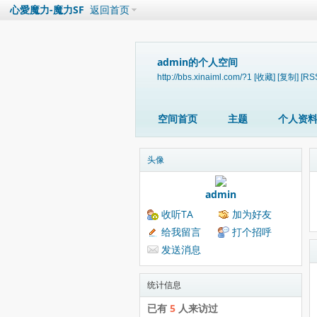
心愛魔力-魔力SF
返回首页
admin的个人空间
http://bbs.xinaiml.com/?1
[收藏]
[复制]
[RS
空间首页
主题
个人资
头像
admin
收听TA
加为好友
给我留言
打个招呼
发送消息
统计信息
已有
5
人来访过